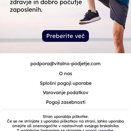
zdravje in dobro počutje
zaposlenih.
Preberite več
podpora@vitalno-podjetje.com
O nas
Splošni pogoji uporabe
Varovanje podatkov
Pogoji zasebnosti
Stran uporablja piškotke.
Če se ne strinjate z uporabo piškotkov na strani, lahko uporabo
omejite ali onemogočite v nastavitvah svojega brskalnika.
Z nadaljnjim brskanjem se strinjate s
pogoji uporabe
.