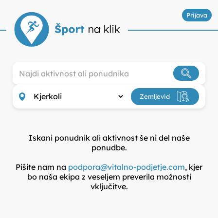
Prijava
ISKALNIK VADB IN ŠPORTNIH 
Zemljevid
Iskani ponudnik ali aktivnost še ni del naše
ponudbe.
Pišite nam na
podpora@vitalno-podjetje.com
, kjer
bo naša ekipa z veseljem preverila možnosti
vključitve.