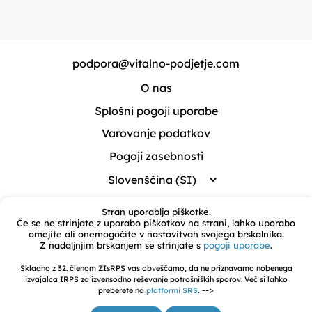
podpora@vitalno-podjetje.com
O nas
Splošni pogoji uporabe
Varovanje podatkov
Pogoji zasebnosti
Stran uporablja piškotke.
Če se ne strinjate z uporabo piškotkov na strani, lahko uporabo
omejite ali onemogočite v nastavitvah svojega brskalnika.
Z nadaljnjim brskanjem se strinjate s
pogoji uporabe
.
Skladno z 32. členom ZIsRPS vas obveščamo, da ne priznavamo nobenega
izvajalca IRPS za izvensodno reševanje potrošniških sporov. Več si lahko
-->
preberete na
platformi SRS
.